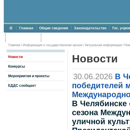
Главная
Общие сведения
Законодательство
Гос. учре
Торги и аукционы
Противодействие коррупции
Главная
/
Информация о государственном органе
/
Актуальная информация
/
Нов
Новости
Новости
Конкурсы
30.06.2026
В Ч
Мероприятия и проекты
победителей м
ЕДДС сообщает
Международно
​​​​​​​В Челяби
сезона Между
уличной куль