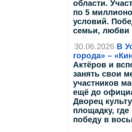
области. Учас
по 5 миллион
условий. Побе
семьи, любви 
30.06.2026
В У
города» – «Ки
Актёров и вс
занять свои м
участников м
ещё до официа
Дворец культ
площадку, где
победу в вось