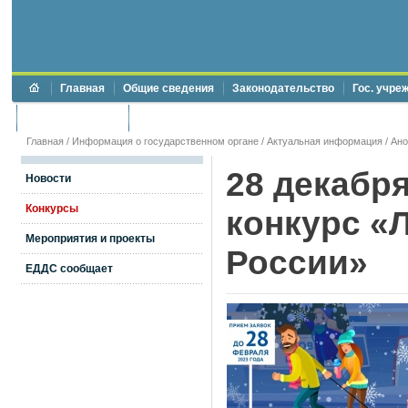
Главная
Общие сведения
Законодательство
Гос. учре
Торги и аукционы
Противодействие коррупции
Главная
/
Информация о государственном органе
/
Актуальная информация
/
Ан
28 декабр
Новости
Конкурсы
конкурс «
Мероприятия и проекты
России»
ЕДДС сообщает