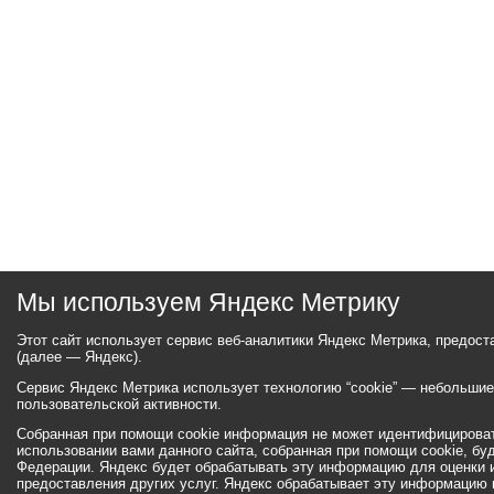
Мы используем Яндекс Метрику
Этот сайт использует сервис веб-аналитики Яндекс Метрика, предос
(далее — Яндекс).
Сервис Яндекс Метрика использует технологию “cookie” — небольши
пользовательской активности.
Собранная при помощи cookie информация не может идентифицироват
использовании вами данного сайта, собранная при помощи cookie, бу
Федерации. Яндекс будет обрабатывать эту информацию для оценки ис
предоставления других услуг. Яндекс обрабатывает эту информацию 