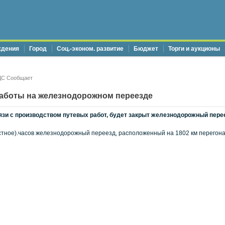
ждения
Город
Соц.-эконом. развитие
Бюджет
Торги и аукционы
ДС Сообщает
аботы на железнодорожном переезде
связи с производством путевых работ, будет закрыт железнодорожный пер
естное).часов железнодорожный переезд, расположенный на 1802 км перегона