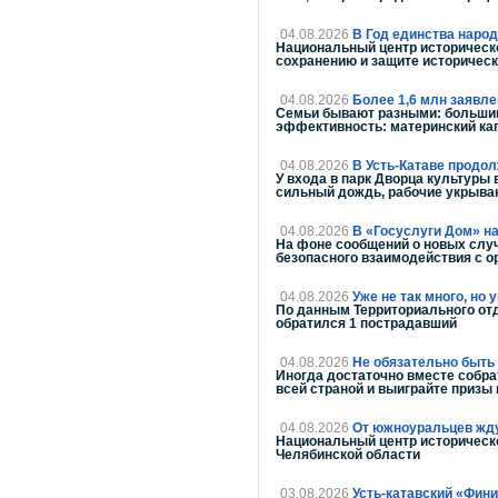
04.08.2026
В Год единства наро
Национальный центр историческо
сохранению и защите историческ
04.08.2026
Более 1,6 млн заявл
Семьи бывают разными: большим
эффективность: материнский кап
04.08.2026
В Усть-Катаве продо
У входа в парк Дворца культуры 
сильный дождь, рабочие укрываю
04.08.2026
В «Госуслуги Дом» н
На фоне сообщений о новых слу
безопасного взаимодействия с 
04.08.2026
Уже не так много, н
По данным Территориального отд
обратился 1 пострадавший
04.08.2026
Не обязательно быть 
Иногда достаточно вместе собра
всей страной и выиграйте призы
04.08.2026
От южноуральцев жду
Национальный центр историческо
Челябинской области
03.08.2026
Усть-катавский «Фин