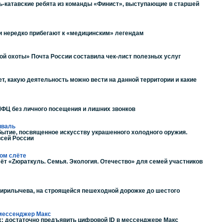
ь-катавские ребята из команды «Финист», выступающие в старшей
и нередко прибегают к «медицинским» легендам
ой охоты» Почта России составила чек-лист полезных услуг
т, какую деятельность можно вести на данной территории и какие
МФЦ без личного посещения и лишних звонков
иваль
обытие, посвященное искусству украшенного холодного оружия.
всей России
ком слёте
ёт «Zюраткуль. Семья. Экология. Отечество» для семей участников
Кирилычева, на строящейся пешеходной дорожке до шестого
 мессенджер Макс
х: достаточно предъявить цифровой ID в мессенджере Макс