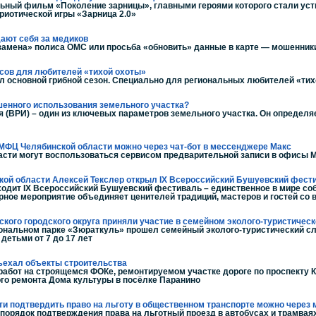
ьный фильм «Поколение зарницы», главными героями которого стали уст
риотической игры «Зарница 2.0»
ают себя за медиков
замена» полиса ОМС или просьба «обновить» данные в карте — мошенник
исов для любителей «тихой охоты»
л основной грибной сезон. Специально для региональных любителей «тих
шенного использования земельного участка?
 (ВРИ) – один из ключевых параметров земельного участка. Он определяе
МФЦ Челябинской области можно через чат-бот в мессенджере Макс
асти могут воспользоваться сервисом предварительной записи в офисы 
кой области Алексей Текслер открыл IX Всероссийский Бушуевский фест
роходит IX Всероссийский Бушуевский фестиваль – единственное в мире с
ное мероприятие объединяет ценителей традиций, мастеров и гостей со 
ского городского округа приняли участие в семейном эколого-туристичес
циональном парке «Зюраткуль» прошел семейный эколого-туристический сл
детьми от 7 до 17 лет
бъехал объекты строительства
работ на строящемся ФОКе, ремонтируемом участке дороге по проспекту 
ого ремонта Дома культуры в посёлке Паранино
ти подтвердить право на льготу в общественном транспорте можно через
порядок подтверждения права на льготный проезд в автобусах и трамвая