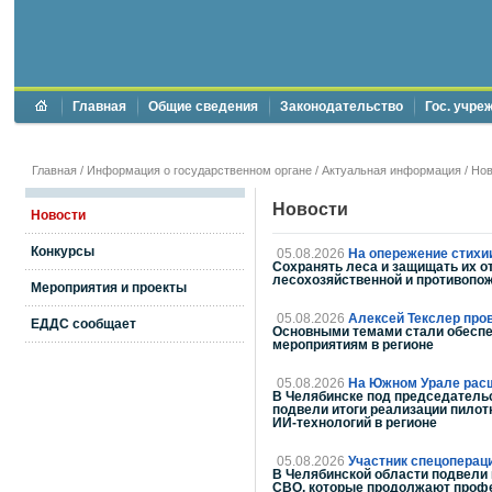
Главная
Общие сведения
Законодательство
Гос. учре
Главная
/
Информация о государственном органе
/
Актуальная информация
/
Нов
Новости
Новости
Конкурсы
05.08.2026
На опережение стихи
Сохранять леса и защищать их о
лесохозяйственной и противопож
Мероприятия и проекты
05.08.2026
Алексей Текслер про
ЕДДС сообщает
Основными темами стали обеспе
мероприятиям в регионе
05.08.2026
На Южном Урале расш
В Челябинске под председательс
подвели итоги реализации пилот
ИИ-технологий в регионе
05.08.2026
Участник спецоперац
В Челябинской области подвели 
СВО, которые продолжают проф