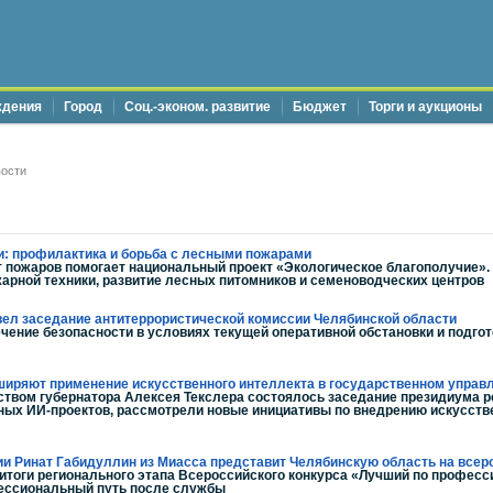
ждения
Город
Соц.-эконом. развитие
Бюджет
Торги и аукционы
ости
и: профилактика и борьба с лесными пожарами
т пожаров помогает национальный проект «Экологическое благополучие».
арной техники, развитие лесных питомников и семеноводческих центров
вел заседание антитеррористической комиссии Челябинской области
чение безопасности в условиях текущей оперативной обстановки и подго
иряют применение искусственного интеллекта в государственном управ
твом губернатора Алексея Текслера состоялось заседание президиума ре
ных ИИ-проектов, рассмотрели новые инициативы по внедрению искусств
ии Ринат Габидуллин из Миасса представит Челябинскую область на все
итоги регионального этапа Всероссийского конкурса «Лучший по професси
ессиональный путь после службы