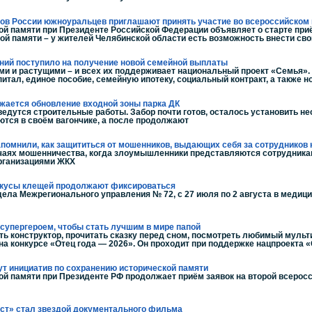
дов России южноуральцев приглашают принять участие во всероссийском 
й памяти при Президенте Российской Федерации объявляет о старте приё
ой памяти – у жителей Челябинской области есть возможность внести сво
ений поступило на получение новой семейной выплаты
и и растущими – и всех их поддерживает национальный проект «Семья».
итал, единое пособие, семейную ипотеку, социальный контракт, а также 
лжается обновление входной зоны парка ДК
ведутся строительные работы. Забор почти готов, осталось установить не
тся в своём вагончике, а после продолжают
апомнили, как защититься от мошенников, выдающих себя за сотруднико
чаях мошенничества, когда злоумышленники представляются сотрудника
организациями ЖКХ
о укусы клещей продолжают фиксироваться
ела Межрегионального управления № 72, с 27 июля по 2 августа в медици
супергероем, чтобы стать лучшим в мире папой
ть конструктор, прочитать сказку перед сном, посмотреть любимый мульт
 на конкурсе «Отец года — 2026». Он проходит при поддержке нацпроекта 
т инициатив по сохранению исторической памяти
й памяти при Президенте РФ продолжает приём заявок на второй всеросс
ист» стал звездой документального фильма