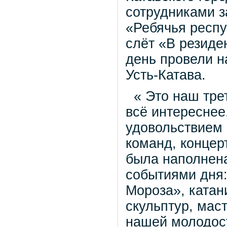
сотрудниками з
«Ребячья респу
слёт «В резид
день провели н
Усть-Катава.
« Это наш трет
всё интереснее
удовольствием 
команд, конце
была наполнена
событиями дня:
Мороза», катан
скульптур, мас
нашей молодост