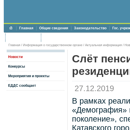
Главная
Общие сведения
Законодательство
Гос. учре
Торги и аукционы
Противодействие коррупции
Главная
/
Информация о государственном органе
/
Актуальная информация
/
Нов
Слёт пенси
Новости
Конкурсы
резиденци
Мероприятия и проекты
ЕДДС сообщает
27.12.2019
В рамках реали
«Демография» 
поколение», сп
Катавского горо