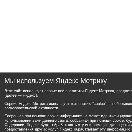
Мы используем Яндекс Метрику
Этот сайт использует сервис веб-аналитики Яндекс Метрика, предос
(далее — Яндекс).
Сервис Яндекс Метрика использует технологию “cookie” — небольши
пользовательской активности.
Собранная при помощи cookie информация не может идентифицироват
использовании вами данного сайта, собранная при помощи cookie, бу
Федерации. Яндекс будет обрабатывать эту информацию для оценки ис
предоставления других услуг. Яндекс обрабатывает эту информацию 