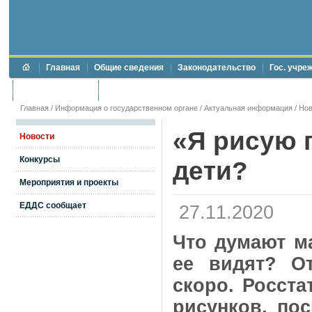
Главная
Общие сведения
Законодательство
Гос. учре
Торги и аукционы
Противодействие коррупции
Главная
/
Информация о государственном органе
/
Актуальная информация
/
Нов
«Я рисую 
Новости
Конкурсы
дети?
Мероприятия и проекты
ЕДДС сообщает
27.11.2020
Что думают м
ее видят? О
скоро. Росста
рисунков, по