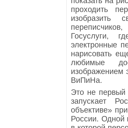
показать на рис
проходить пе
изобразить 
переписчиков,
Госуслуги, г
электронные п
нарисовать еще
любимые до
изображением 
ВиПиНа.
Это не первый 
запускает Ро
объективе» при
России. Одной 
в которой перс