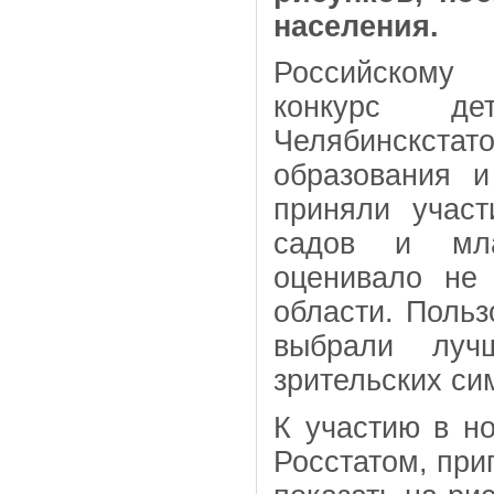
населения.
Российскому 
конкурс дет
Челябинскст
образования 
приняли участ
садов и мла
оценивало не
области. Польз
выбрали луч
зрительских си
К участию в н
Росстатом, при