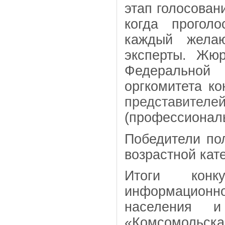
этап голосован
когда прогол
каждый жела
эксперты. Жюр
Федеральной 
оргкомитета к
представ
(профессиональ
Победители по
возрастной кате
Итоги конк
информационн
населения и
«Комсомольск