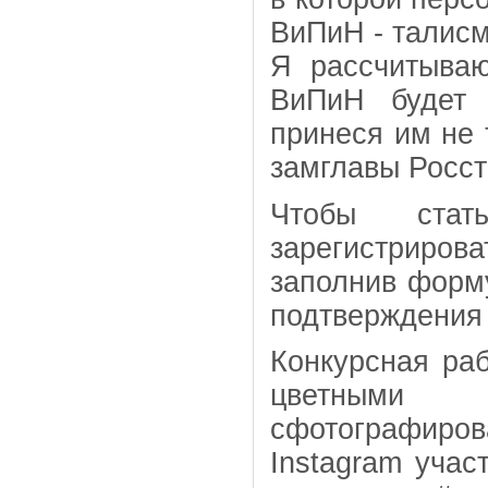
ВиПиН - талисм
Я рассчитываю
ВиПиН будет 
принеся им не 
замглавы Росст
Чтобы стат
зарегистрирова
заполнив форм
подтверждения 
Конкурсная ра
цветными 
сфотографиро
Instagram учас