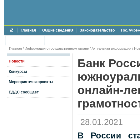
Главная
Общие сведения
Законодательство
Гос. учре
Торги и аукционы
Противодействие коррупции
Главная
/
Информация о государственном органе
/
Актуальная информация
/
Нов
Банк Росс
Новости
Конкурсы
южноураль
Мероприятия и проекты
онлайн-ле
ЕДДС сообщает
грамотнос
28.01.2021
В России ста