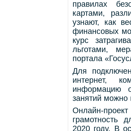
правилах без
картами, разл
узнают, как в
финансовых мош
курс затраги
льготами, ме
портала «Госус
Для подключе
интернет, к
информацию о
занятий можно 
Онлайн-про
грамотность д
2020 году. В 