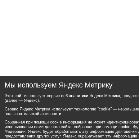
Мы используем Яндекс Метрику
Этот сайт использует сервис веб-аналитики Яндекс Метрика, предос
(далее — Яндекс).
Сервис Яндекс Метрика использует технологию “cookie” — небольши
пользовательской активности.
Собранная при помощи cookie информация не может идентифицироват
использовании вами данного сайта, собранная при помощи cookie, бу
Федерации. Яндекс будет обрабатывать эту информацию для оценки ис
предоставления других услуг. Яндекс обрабатывает эту информацию 