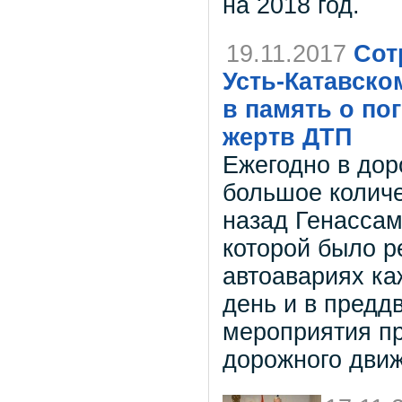
на 2018 год.
19.11.2017
Сот
Усть-Катавско
в память о по
жертв ДТП
Ежегодно в дор
большое количе
назад Генасса
которой было р
автоавариях ка
день и в предд
мероприятия п
дорожного дви