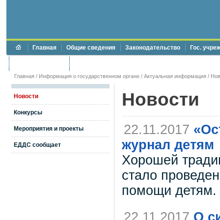
Главная
Общие сведения
Законодательство
Гос. учре
Торги и аукционы
Противодействие коррупции
Главная
/
Информация о государственном органе
/
Актуальная информация
/
Нов
Новости
Новости
Конкурсы
22.11.2017
«Ос
Мероприятия и проекты
журнал детям
ЕДДС сообщает
Хорошей традиц
стало проведен
помощи детям.
22.11.2017
О с