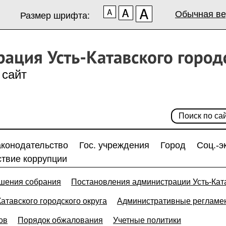
Обычная ве
Размер шрифта:
сайт
аконодательство
Гос. учреждения
Город
Соц.-э
твие коррупции
шения собрания
Постановления администрации Усть-Ката
тавского городского округа
Административные регламе
ов
Порядок обжалования
Учетные политики