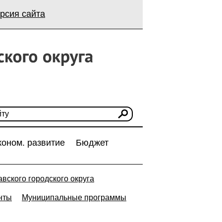
рсия сайта
коном. развитие
Бюджет
вского городского округа
нты
Муниципальные программы