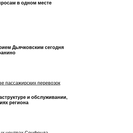
просам в одном месте
трием Дьячковским сегодня
ранино
ве пассажирских перевозок
аструктуре и обслуживании,
иях региона
ных центрах Соцфонда