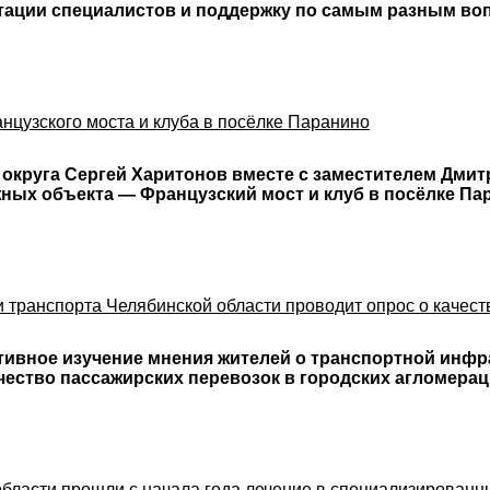
ьтации специалистов и поддержку по самым разным во
нцузского моста и клуба в посёлке Паранино
о округа Сергей Харитонов вместе с заместителем Дми
ных объекта — Французский мост и клуб в посёлке Па
 транспорта Челябинской области проводит опрос о качест
тивное изучение мнения жителей о транспортной инфр
ество пассажирских перевозок в городских агломерац
области прошли с начала года лечение в специализирован