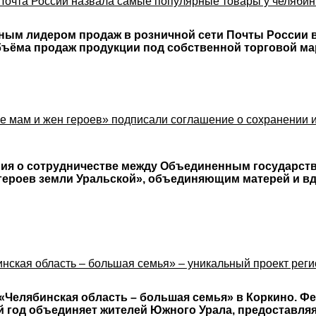
 Почта России назвала самые популярные товары у челяби
ным лидером продаж в розничной сети Почты России в
бъёма продаж продукции под собственной торговой м
 мам и жен героев» подписали соглашение о сохранении 
ния о сотрудничестве между Объединенным государст
 героев земли Уральской», объединяющим матерей и в
нская область – большая семья» – уникальный проект рег
«Челябинская область – большая семья» в Коркино. Фе
й год объединяет жителей Южного Урала, предоставля