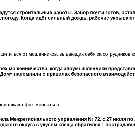
ведутся строительные работы. Забор почти готов, оста
епогоду. Когда идёт сильный дождь, рабочие укрываютс
защититься от мошенников, выдающих себя за сотрудников 
аях мошенничества, когда злоумышленники представл
 Дом» напомнили о правилах безопасного взаимодейст
продолжают фиксироваться
ла Межрегионального управления № 72, с 27 июля по 
одского округа с укусом клеща обратился 1 пострадав