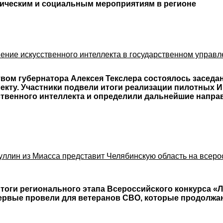
ическим и социальным мероприятиям в регионе
ие искусственного интеллекта в государственном управл
вом губернатора Алексея Текслера состоялось заседа
екту. Участники подвели итоги реализации пилотных 
твенного интеллекта и определили дальнейшие направ
уллин из Миасса представит Челябинскую область на всеро
тоги регионального этапа Всероссийского конкурса «
первые провели для ветеранов СВО, которые продолж