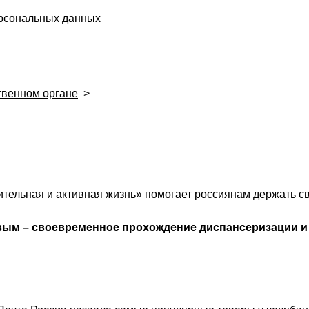
ерсональных данных
твенном органе
>
и
тельная и активная жизнь» помогает россиянам держать с
вым – своевременное прохождение диспансеризации и