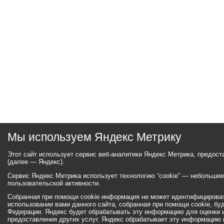
Мы используем Яндекс Метрику
Этот сайт использует сервис веб-аналитики Яндекс Метрика, предос
(далее — Яндекс).
Сервис Яндекс Метрика использует технологию “cookie” — небольши
пользовательской активности.
Собранная при помощи cookie информация не может идентифицироват
использовании вами данного сайта, собранная при помощи cookie, бу
Федерации. Яндекс будет обрабатывать эту информацию для оценки ис
предоставления других услуг. Яндекс обрабатывает эту информацию 