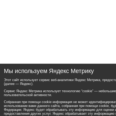
Мы используем Яндекс Метрику
Этот сайт использует сервис веб-аналитики Яндекс Метрика, предос
(далее — Яндекс).
Сервис Яндекс Метрика использует технологию “cookie” — небольши
пользовательской активности.
Собранная при помощи cookie информация не может идентифицироват
использовании вами данного сайта, собранная при помощи cookie, бу
Федерации. Яндекс будет обрабатывать эту информацию для оценки ис
предоставления других услуг. Яндекс обрабатывает эту информацию 