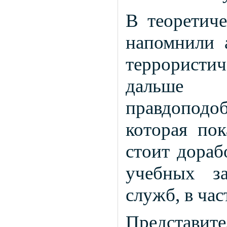
В теоретиче
напомнили 
террористич
дальше н
правдопод
которая пок
стоит дораб
учебных з
служб, в час
Представ