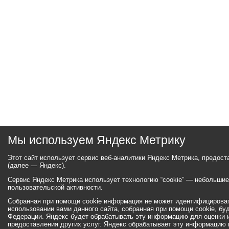
Мы используем Яндекс Метрику
Этот сайт использует сервис веб-аналитики Яндекс Метрика, предос
(далее — Яндекс).
Сервис Яндекс Метрика использует технологию “cookie” — небольши
пользовательской активности.
Собранная при помощи cookie информация не может идентифицироват
использовании вами данного сайта, собранная при помощи cookie, бу
Федерации. Яндекс будет обрабатывать эту информацию для оценки ис
предоставления других услуг. Яндекс обрабатывает эту информацию 