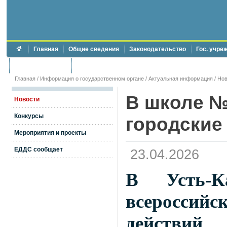
Главная
Общие сведения
Законодательство
Гос. учре
Торги и аукционы
Противодействие коррупции
Главная
/
Информация о государственном органе
/
Актуальная информация
/
Нов
В школе №
Новости
Конкурсы
городские
Мероприятия и проекты
ЕДДС сообщает
23.04.2026
В Усть-К
всероссий
действий 