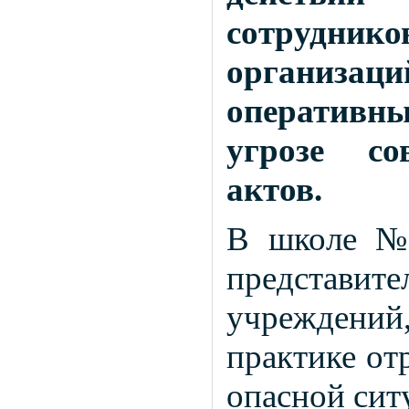
сотрудник
организац
оперативны
угрозе со
актов.
В школе № 
представ
учреждений
практике от
опасной сит