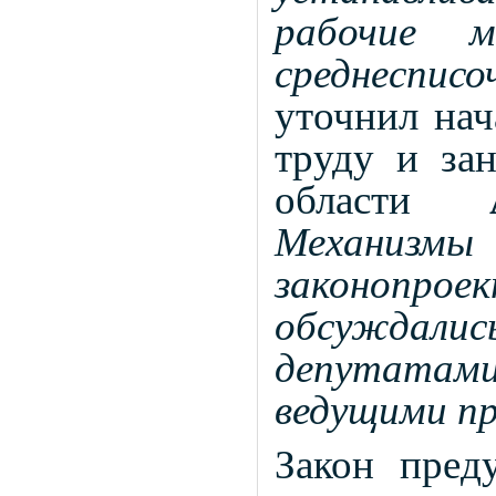
рабочие 
среднесписо
уточнил нач
труду и зан
области
Механизмы
законоп
обсуждали
депутатами
ведущими пр
Закон пред