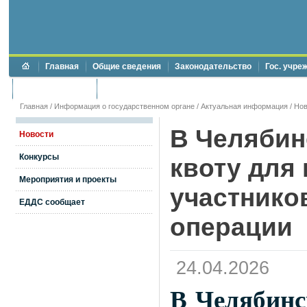
Главная
Общие сведения
Законодательство
Гос. учре
Торги и аукционы
Противодействие коррупции
Главная
/
Информация о государственном органе
/
Актуальная информация
/
Нов
В Челябин
Новости
Конкурсы
квоту для
Мероприятия и проекты
участнико
ЕДДС сообщает
операции
24.04.2026
В Челябинс