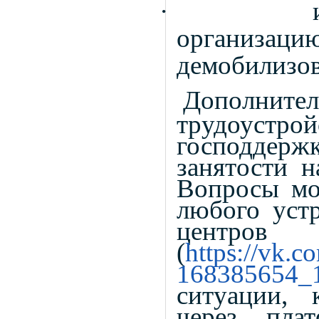
·
организа
демобилизо
Дополнител
трудоустро
господдерж
занятости н
Вопросы мо
любого устр
центров
(
https://vk.
168385654_
ситуации, 
через пла