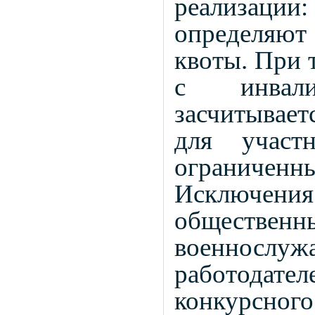
реализации:
определяют 
квоты. При 
с инвали
засчитывает
для учас
ограниченн
Исключе
общест
военнослужа
работодат
конкурсног