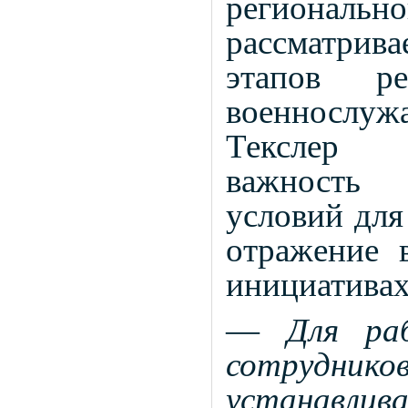
региональн
рассматрив
этапов ре
военнослу
Текслер н
важность
условий для
отражение 
инициативах
—
Для ра
сотрудни
устанавлив