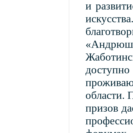
и развити
искусства
благот
«Андр
Жаботинс
доступ
прожив
области.
призов да
професси