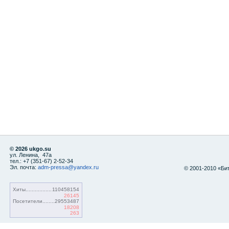
© 2026 ukgo.su
ул. Ленина, 47а
тел.: +7 (351-67) 2-52-34
Эл. почта:
adm-pressa@yandex.ru
© 2001-2010 «Би
Хиты
110458154
26145
Посетители
29553487
18208
263