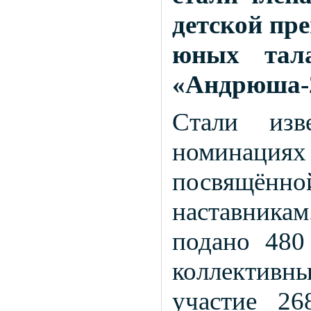
детской пр
юных тала
«Андрюша-
Стали изв
номинация
посвящён
наставникам
подано 480
коллективн
участие 2