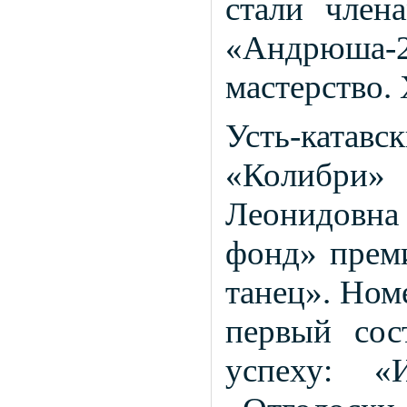
стали член
«Андрюша-2
мастерство.
Усть-катавс
«Колибри»
Леонидовна
фонд» прем
танец». Ном
первый сос
успеху: «