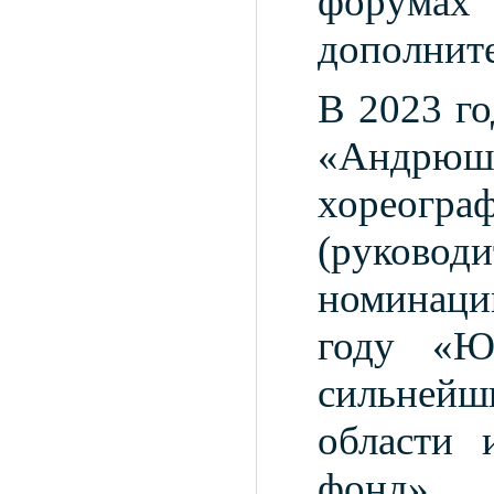
форум
дополните
В 2023 г
«Андрюш
хореогра
(руководи
номинаци
году «Ю
сильнейш
области 
фонд» 