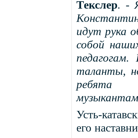
Текслер
. -
Константи
идут рука о
собой наших
педагогам.
таланты, н
ребята 
музыкантам
Усть-катавс
его наставн