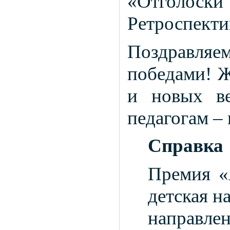
«Отголоски 
Ретроспекти
Поздравляе
победами! Ж
и новых в
педагогам –
Справка
Премия «
детская н
направлен