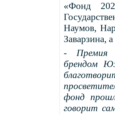
«Фонд 202
Государст
Наумов, Нар
Заварзина, а
- Премия 
брендом Ю
благот
просветител
фонд прош
говорит са