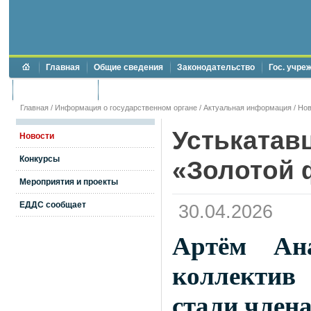
Главная
Общие сведения
Законодательство
Гос. учре
Торги и аукционы
Противодействие коррупции
Главная
/
Информация о государственном органе
/
Актуальная информация
/
Нов
Устькатав
Новости
Конкурсы
«Золотой 
Мероприятия и проекты
ЕДДС сообщает
30.04.2026
Артём Ана
коллектив
стали член