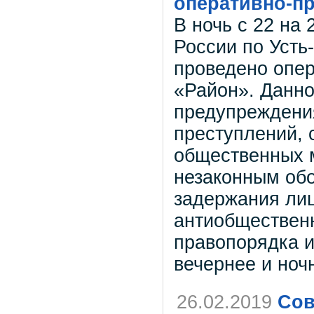
оперативно-п
В ночь с 22 на
России по Усть
проведено опе
«Район». Данно
предупреждения
преступлений, 
общественных м
незаконным обо
задержания лиц
антиобщественн
правопорядка и
вечернее и ноч
26.02.2019
Сов