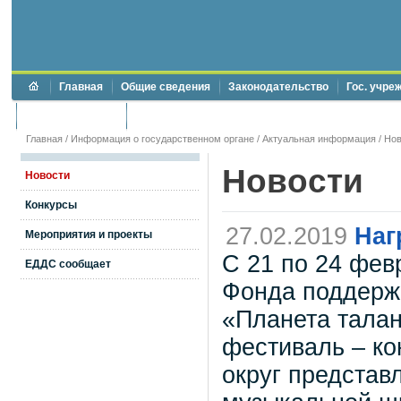
Главная
Общие сведения
Законодательство
Гос. учре
Торги и аукционы
Противодействие коррупции
Главная
/
Информация о государственном органе
/
Актуальная информация
/
Нов
Новости
Новости
Конкурсы
27.02.2019
Наг
Мероприятия и проекты
С 21 по 24 фев
ЕДДС сообщает
Фонда поддержк
«Планета тала
фестиваль – ко
округ представ