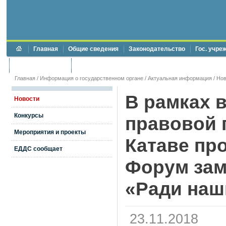
Главная
Общие сведения
Законодательство
Гос. учре
Торги и аукционы
Противодействие коррупции
Главная
/
Информация о государственном органе
/
Актуальная информация
/
Нов
В рамках 
Новости
Конкурсы
правовой 
Мероприятия и проекты
Катаве пр
ЕДДС сообщает
Форум за
«Ради наш
23.11.2018