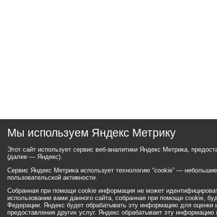
Мы используем Яндекс Метрику
Этот сайт использует сервис веб-аналитики Яндекс Метрика, предос
(далее — Яндекс).
Сервис Яндекс Метрика использует технологию “cookie” — небольши
пользовательской активности.
Собранная при помощи cookie информация не может идентифицироват
использовании вами данного сайта, собранная при помощи cookie, бу
Федерации. Яндекс будет обрабатывать эту информацию для оценки ис
предоставления других услуг. Яндекс обрабатывает эту информацию 