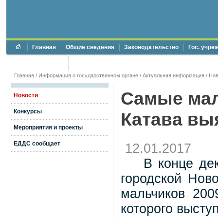
Главная
Общие сведения
Законодательство
Гос. учре
Торги и аукционы
Противодействие коррупции
Главная
/
Информация о государственном органе
/
Актуальная информация
/
Нов
Самые мал
Новости
Конкурсы
Катава вы
Мероприятия и проекты
ЕДДС сообщает
12.01.2017
В конце де
городской Нов
мальчиков 200
которого высту