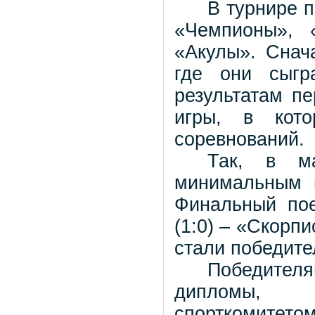
В турнире п
«Чемпионы», 
«Акулы». Снач
где они сыгр
результатам п
игры, в кот
соревнований.
Так, в м
минимальным 
Финальный пое
(1:0) – «Скорп
стали победите
Победител
дипломы, 
спорткомитето