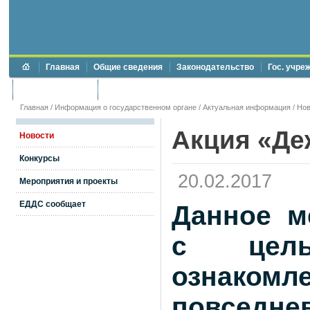
Главная
Общие сведения
Законодательство
Гос. учре
Торги и аукционы
Противодействие коррупции
Главная
/
Информация о государственном органе
/
Актуальная информация
/
Нов
Акция «Де
Новости
Конкурсы
20.02.2017
Мероприятия и проекты
ЕДДС сообщает
Данное м
с целью
ознакомл
повседн