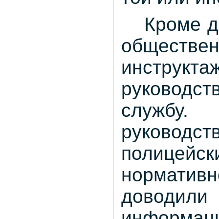
Кроме д
обществе
инструкт
руководс
службу
руковод
полицей
нормативн
доводил
информа