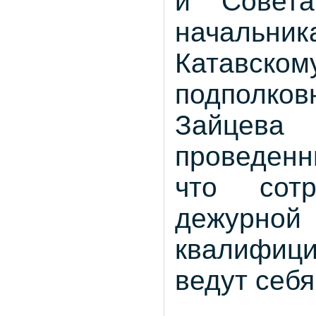
и Совет
начальни
Катавск
подполко
Зайцева
проведенн
что сот
дежурно
квалифиц
ведут себя