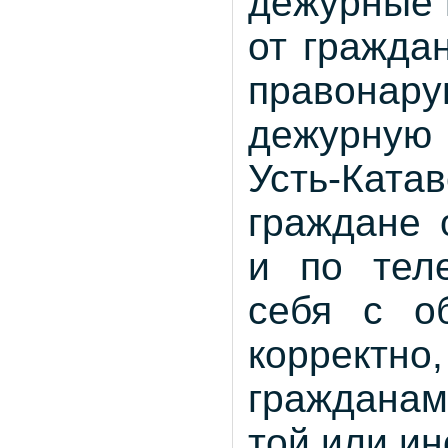
дежурные 
от гражда
правонар
дежурную
Усть-Ката
граждане 
и по тел
себя с о
корректн
гражданам
той или ин