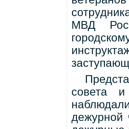
сотрудник
МВД Росс
городско
инструк
заступающ
Предст
совета и
наблюдали
дежурной 