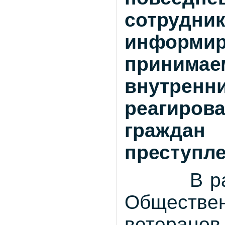
сотру
информи
прини
внутр
реагиро
граждан
преступле
В рамка
Обществе
ветеран