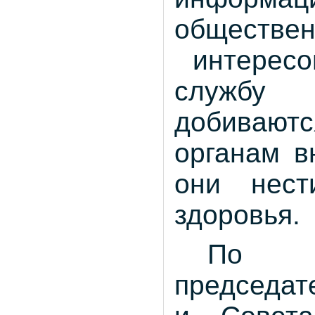
обществе
интересо
службу 
добиваю
органам в
они нест
здоровья.
По з
председат