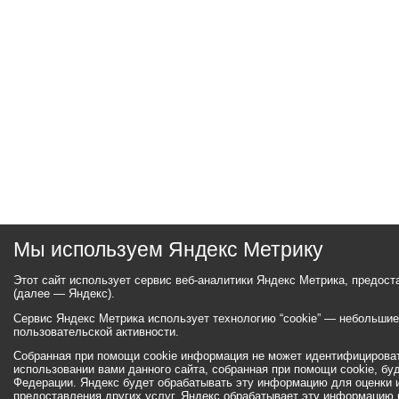
Мы используем Яндекс Метрику
Этот сайт использует сервис веб-аналитики Яндекс Метрика, предос
(далее — Яндекс).
Сервис Яндекс Метрика использует технологию “cookie” — небольши
пользовательской активности.
Собранная при помощи cookie информация не может идентифицироват
использовании вами данного сайта, собранная при помощи cookie, бу
Федерации. Яндекс будет обрабатывать эту информацию для оценки ис
предоставления других услуг. Яндекс обрабатывает эту информацию 