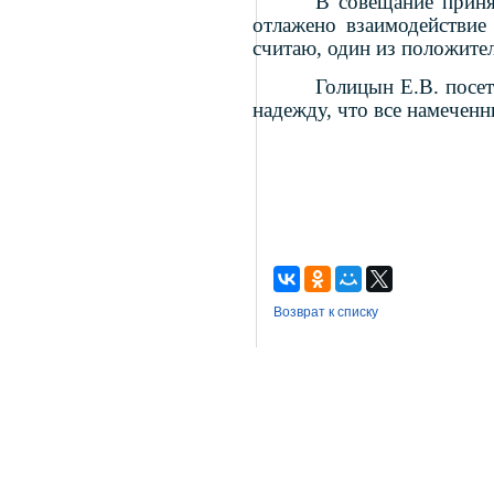
В совещание приня
отлажено взаимодействи
считаю, один из положите
Голицын Е.В. посе
надежду, что все намечен
Возврат к списку