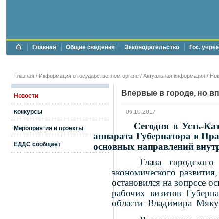
Главная
Общие сведения
Законодательство
Гос. учре
Главная
/
Информация о государственном органе
/
Актуальная информация
/
Нов
Впервые в городе, но в
Новости
Конкурсы
06.10.2017
Сегодня в Усть-Ка
Мероприятия и проекты
аппарата Губернатора и Пра
ЕДДС сообщает
основных направлений внутр
Глава городског
экономического развития
остановился на вопросе о
рабочих визитов Губерна
области Владимира Мякуш