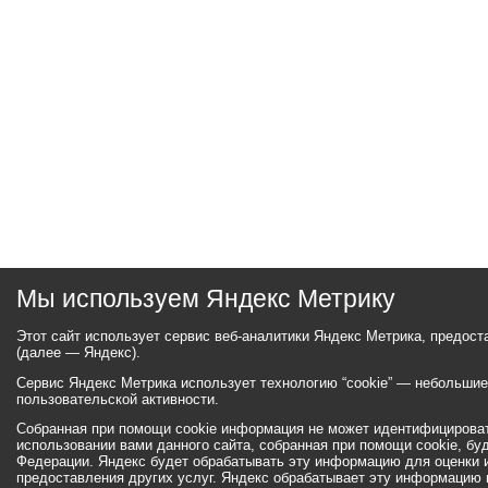
Мы используем Яндекс Метрику
Этот сайт использует сервис веб-аналитики Яндекс Метрика, предос
(далее — Яндекс).
Сервис Яндекс Метрика использует технологию “cookie” — небольши
пользовательской активности.
Собранная при помощи cookie информация не может идентифицироват
использовании вами данного сайта, собранная при помощи cookie, бу
Федерации. Яндекс будет обрабатывать эту информацию для оценки ис
предоставления других услуг. Яндекс обрабатывает эту информацию 