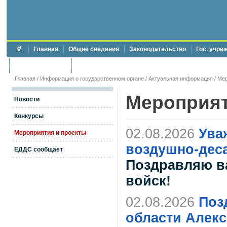
Главная
Общие сведения
Законодательство
Гос. учре
Торги и аукционы
Противодействие коррупции
Главная
/
Информация о государственном органе
/
Актуальная информация
/
Мер
Мероприя
Новости
Конкурсы
02.08.2026
Ува
Мероприятия и проекты
воздушно-дес
ЕДДС сообщает
Поздравляю в
войск!
02.08.2026
Поз
области Алекс