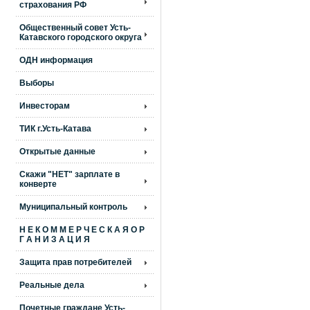
страхования РФ
Общественный совет Усть-
Катавского городского округа
ОДН информация
Выборы
Инвесторам
ТИК г.Усть-Катава
Открытые данные
Скажи "НЕТ" зарплате в
конверте
Муниципальный контроль
Н Е К О М М Е Р Ч Е С К А Я О Р
Г А Н И З А Ц И Я
Защита прав потребителей
Реальные дела
Почетные граждане Усть-