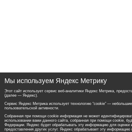
Мы используем Яндекс Метрику
Этот сайт использует сервис веб-аналитики Яндекс Метрика, предос
(далее — Яндекс).
Сервис Яндекс Метрика использует технологию “cookie” — небольши
пользовательской активности.
Собранная при помощи cookie информация не может идентифицироват
использовании вами данного сайта, собранная при помощи cookie, бу
Федерации. Яндекс будет обрабатывать эту информацию для оценки ис
предоставления других услуг. Яндекс обрабатывает эту информацию 