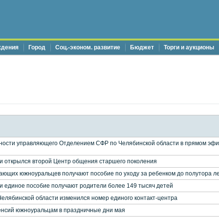
ждения
Город
Соц.-эконом. развитие
Бюджет
Торги и аукционы
сти управляющего Отделением СФР по Челябинской области в прямом эфир
и открылся второй Центр общения старшего поколения
ающих южноуральцев получают пособие по уходу за ребенком до полутора л
и единое пособие получают родители более 149 тысяч детей
елябинской области изменился номер единого контакт-центра
енсий южноуральцам в праздничные дни мая