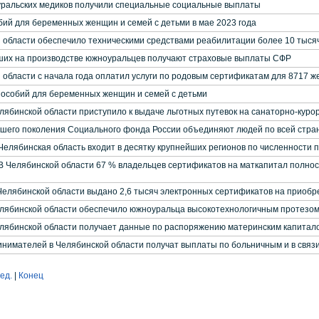
ральских медиков получили специальные социальные выплаты
ий для беременных женщин и семей с детьми в мае 2023 года
области обеспечило техническими средствами реабилитации более 10 тыся
ших на производстве южноуральцев получают страховые выплаты СФР
области с начала года оплатил услуги по родовым сертификатам для 8717 
особий для беременных женщин и семей с детьми
ябинской области приступило к выдаче льготных путевок на санаторно-куро
его поколения Социального фонда России объединяют людей по всей стра
елябинская область входит в десятку крупнейших регионов по численности п
 Челябинской области 67 % владельцев сертификатов на маткапитал полно
 Челябинской области выдано 2,6 тысяч электронных сертификатов на приобр
ябинской области обеспечило южноуральца высокотехнологичным протезом
ябинской области получает данные по распоряжению материнским капитало
нимателей в Челябинской области получат выплаты по больничным и в связ
ед.
|
Конец