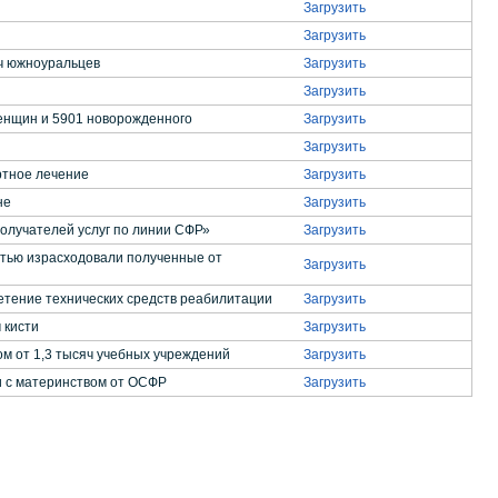
Загрузить
Загрузить
ч южноуральцев
Загрузить
Загрузить
женщин и 5901 новорожденного
Загрузить
Загрузить
ртное лечение
Загрузить
не
Загрузить
олучателей услуг по линии СФР»
Загрузить
стью израсходовали полученные от
Загрузить
етение технических средств реабилитации
Загрузить
 кисти
Загрузить
м от 1,3 тысяч учебных учреждений
Загрузить
и с материнством от ОСФР
Загрузить