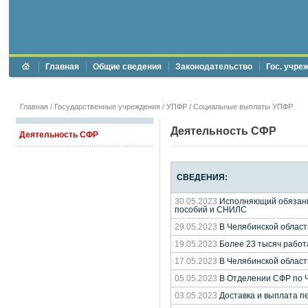
Главная
Общие сведения
Законодательство
Гос. учре
Главная
/
Государственные учреждения
/
УПФР
/ Социальные выплаты УПФР
Деятельность СФР
Деятельность СФР
СВЕДЕНИЯ:
30.05.2023
Исполняющий обязанно
пособий и СНИЛС
29.05.2023
В Челябинской област
19.05.2023
Более 23 тысяч работ
17.05.2023
В Челябинской област
05.05.2023
В Отделении СФР по Ч
03.05.2023
Доставка и выплата п