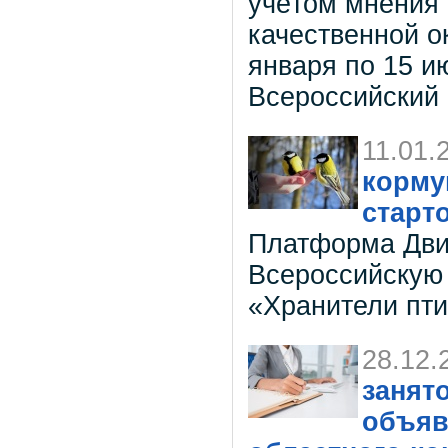
учётом мнения
качественной о
января по 15 ию
Всероссийский 
11.01.
корму
старт
Платформа Движ
Всероссийскую
«Хранители пт
28.12.
занят
объяв