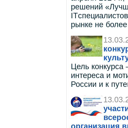
решений «Лучши
ITспециалистов
рынке не более
13.03.
конку
культ
Цель конкурса 
интереса и мот
России и к пут
13.03.
участ
всеро
организация 