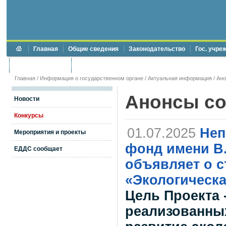
Главная
Общие сведения
Законодательство
Гос. учре
Торги и аукционы
Противодействие коррупции
Главная
/
Информация о государственном органе
/
Актуальная информация
/
Ан
Анонсы с
Новости
Конкурсы
01.07.2025
Неп
Мероприятия и проекты
фонд имени В.
ЕДДС сообщает
объявляет о с
«Экологическа
Цель Проекта 
реализованных