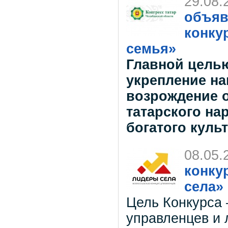
29.08.
объяв
конкур
семья»
Главной целью
укрепление н
возрождение о
татарского на
богатого куль
08.05.
конку
села»
Цель Конкурса 
управленцев и 