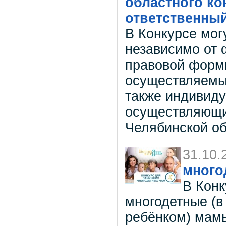
областного к
ответственный
В Конкурсе мог
независимо от 
правовой форм
осуществляемых
также индивид
осуществляющи
Челябинской о
31.10.
много
В Конк
многодетные (в
ребёнком) мамы