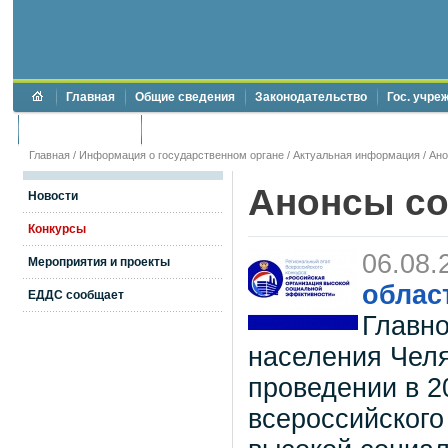
Главная
Общие сведения
Законодательство
Гос. учре
Торги и аукционы
Противодействие коррупции
Главная
/
Информация о государственном органе
/
Актуальная информация
/
Ан
Анонсы с
Новости
Конкурсы
06.08.
Мероприятия и проекты
облас
ЕДДС сообщает
Главно
населения Челя
проведении в 2
всероссийского