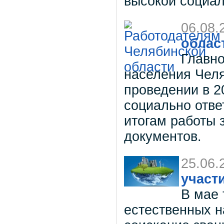
высокой социа
06.08.
облас
Главно
населения Челя
проведении в 2
социально отве
итогам работы 
документов.
25.06.
участ
В мае 
естественных н