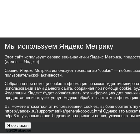
Мы используем Яндекс Метрику
Этот сайт использует сервис веб-аналитики Яндекс Метрика, предос
(далее — Яндекс).
Сервис Яндекс Метрика использует технологию “cookie” — небольши
пользовательской активности.
Собранная при помощи cookie информация не может идентифицироват
использовании вами данного сайта, собранная при помощи cookie, бу
Федерации. Яндекс будет обрабатывать эту информацию для оценки ис
предоставления других услуг. Яндекс обрабатывает эту информацию 
Вы можете отказаться от использования cookies, выбрав соответств
https://yandex.ru/support/metrika/general/opt-out.html Однако это мо
обработку данных о вас Яндексом в порядке и целях, указанных выше
Я согласен
© 2026 ukgo.su
ул. Ленина, 47а
тел.: +7 (351-67) 2-52-34