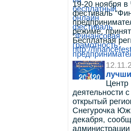
19-20 ноября в
фестиваль “Фин
предпринимател
режиме, приня
Бесплатная рег
http://financefest
12.11.
лучши
Центр
деятельности с
открытый регио
Снегурочка Южн
декабря, сообщ
администрации