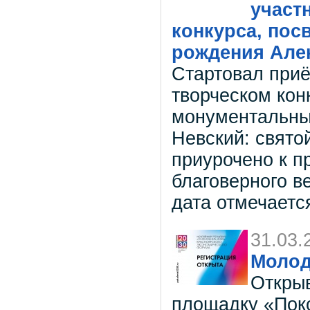
участ
конкурса, пос
рождения Але
Стартовал приё
творческом кон
монументальны
Невский: свято
приурочено к п
благоверного в
дата отмечается
31.03.
Молод
Откры
площадку «Поко