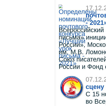
17.12.
почто
- 2021
Всероссийский 
письма» иниции
России», Моско
им. М.В. Ломон
Союз писателей
России и Фонд 
07.12.
сцену
С 15 н
во Все