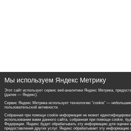
Мы используем Яндекс Метрику
Этот сайт использует сервис веб-аналитики Яндекс Метрика, предос
(далее — Яндекс).
Сервис Яндекс Метрика использует технологию “cookie” — небольши
пользовательской активности.
Собранная при помощи cookie информация не может идентифицироват
использовании вами данного сайта, собранная при помощи cookie, бу
Федерации. Яндекс будет обрабатывать эту информацию для оценки ис
предоставления других услуг. Яндекс обрабатывает эту информацию 