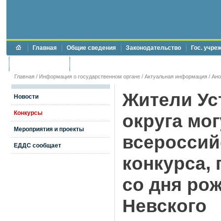
Главная
Общие сведения
Законодательство
Гос. учре
Торги и аукционы
Противодействие коррупции
Главная
/
Информация о государственном органе
/
Актуальная информация
/
Ан
Жители Ус
Новости
Конкурсы
округа мог
Мероприятия и проекты
всероссий
ЕДДС сообщает
конкурса,
со дня ро
Невского