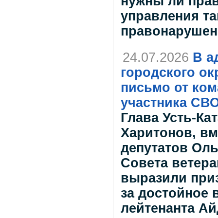
нужны ли прав
управления та
правонарушен
24.07.2026
В а
городского ок
письмо от ком
участника СВ
Глава Усть-Ка
Харитонов, вм
депутатов Оль
Совета ветер
выразили при
за достойное
лейтенанта Ай