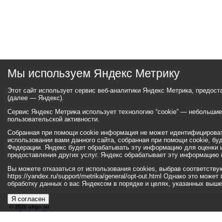
Мы используем Яндекс Метрику
Этот сайт использует сервис веб-аналитики Яндекс Метрика, предос
(далее — Яндекс).
Сервис Яндекс Метрика использует технологию “cookie” — небольши
пользовательской активности.
Собранная при помощи cookie информация не может идентифицироват
использовании вами данного сайта, собранная при помощи cookie, бу
Федерации. Яндекс будет обрабатывать эту информацию для оценки ис
предоставления других услуг. Яндекс обрабатывает эту информацию 
Вы можете отказаться от использования cookies, выбрав соответств
https://yandex.ru/support/metrika/general/opt-out.html Однако это мо
обработку данных о вас Яндексом в порядке и целях, указанных выше
Я согласен
© 2026 ukgo.su
ул. Ленина, 47а
тел.: +7 (351-67) 2-52-34