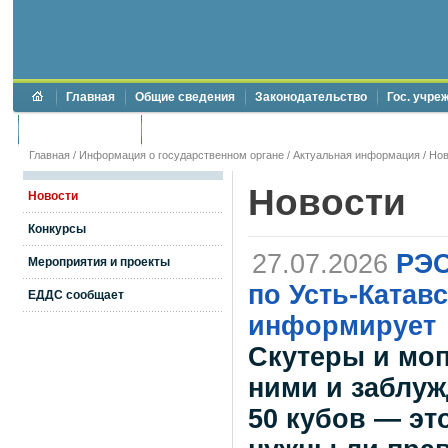
Главная
Общие сведения
Законодательство
Гос. учре
Торги и аукционы
Противодействие коррупции
Главная
/
Информация о государственном органе
/
Актуальная информация
/
Нов
Новости
Новости
Конкурсы
27.07.2026
РЭО
Мероприятия и проекты
по Усть-Катав
ЕДДС сообщает
информирует
Скутеры и моп
ними и заблуж
50 кубов — эт