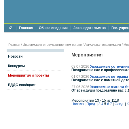
Главная
Общие сведения
Законодательство
Гос. учре
Главная
/
Информация о государственном органе
/
Актуальная информация
/
Мер
Мероприятия
Новости
Конкурсы
03.07.2026
Уважаемые сотрудники
Поздравляю вас с профессиональ
Мероприятия и проекты
01.07.2026
Уважаемые ветераны 
Поздравляю вас с памятной дато
ЕДДС сообщает
27.06.2026
Уважаемые жители Уст
От всей души поздравляю вас с 
Мероприятия 13 - 15 из 1118
Начало
|
Пред.
|
3
4
5
6
7
|
След.
|
К