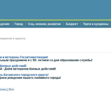
ждения
Город
Соц.-эконом. развитие
Бюджет
Торги и аукционы
оприятия и проекты
 и ветераны Госавтоинспекции!
ным праздником и с 90- летием со дня образования службы!
боевых действий!
й - Днём ветеранов боевых действий!
ь-Катавского городского округа!
Днем рождения нашего любимого города!
онец
|
Все