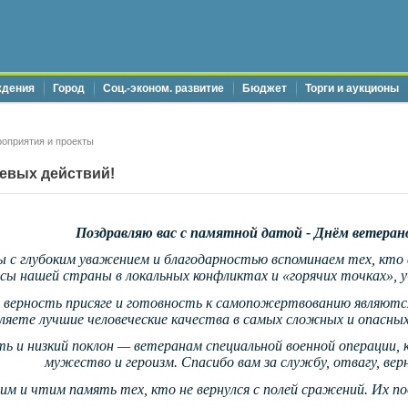
ждения
Город
Соц.-эконом. развитие
Бюджет
Торги и аукционы
оприятия и проекты
евых действий!
Поздравляю вас с памятной датой - Днём ветеран
 с глубоким уважением и благодарностью вспоминаем тех, кто в
сы нашей страны в локальных конфликтах и «горячих точках», у
 верность присяге и готовность к самопожертвованию являютс
ляете лучшие человеческие качества в самых сложных и опасны
ь и низкий поклон — ветеранам специальной военной операции, 
мужество и героизм. Спасибо вам за службу, отвагу, вер
м и чтим память тех, кто не вернулся с полей сражений. Их по