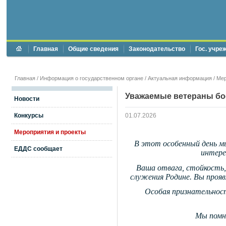
Главная
Общие сведения
Законодательство
Гос. учре
Главная
/
Информация о государственном органе
/
Актуальная информация
/
Мер
Уважаемые ветераны бо
Новости
Конкурсы
01.07.2026
Мероприятия и проекты
В этот особенный день мы
ЕДДС сообщает
интере
Ваша отвага, стойкость,
служения Родине. Вы прояв
Особая признательност
Мы помни