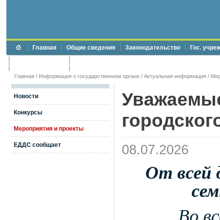
Главная
Общие сведения
Законодательство
Гос. учре
Торги и аукционы
Противодействие коррупции
Главная
/
Информация о государственном органе
/
Актуальная информация
/
Мер
Уважаемые
Новости
Конкурсы
городского
Мероприятия и проекты
ЕДДС сообщает
08.07.2026
От всей 
сем
Во вс