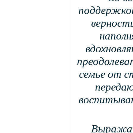
поддержкой
верность
наполн
вдохновл
преодолева
семье от с
передаю
воспитываю
Выражаю