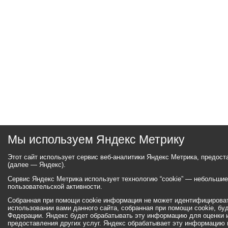
Мы используем Яндекс Метрику
Этот сайт использует сервис веб-аналитики Яндекс Метрика, предос
(далее — Яндекс).
Сервис Яндекс Метрика использует технологию “cookie” — небольши
пользовательской активности.
Собранная при помощи cookie информация не может идентифицироват
использовании вами данного сайта, собранная при помощи cookie, бу
Федерации. Яндекс будет обрабатывать эту информацию для оценки ис
предоставления других услуг. Яндекс обрабатывает эту информацию 