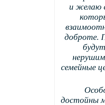
и желаю
котор
взаимоотн
доброте. 
буду
нерушим
семейные ц
Особ
достойны м