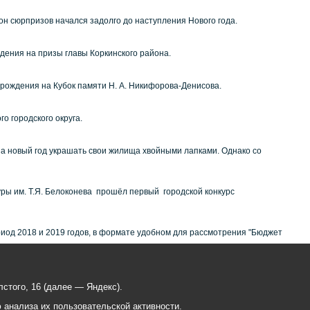
он сюрпризов начался задолго до наступления Нового года.
ения на призы главы Коркинского района.
 рождения на Кубок памяти Н. А. Никифорова-Денисова.
о городского округа.
на новый год украшать свои жилища хвойными лапками. Однако со
уры им. Т.Я. Белоконева прошёл первый городской конкурс
ериод 2018 и 2019 годов, в формате удобном для рассмотрения "Бюджет
стого, 16 (далее — Яндекс).
анализа их пользовательской активности.