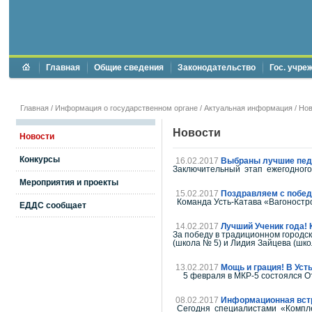
Главная
Общие сведения
Законодательство
Гос. учре
Главная
/
Информация о государственном органе
/
Актуальная информация
/
Нов
Новости
Новости
Конкурсы
16.02.2017
Выбраны лучшие пед
Заключительный этап ежегодного 
Мероприятия и проекты
15.02.2017
Поздравляем с побед
Команда Усть-Катава «Вагоностро
ЕДДС сообщает
14.02.2017
Лучший Ученик года! 
За победу в традиционном городск
(школа № 5) и Лидия Зайцева (шко
13.02.2017
Мощь и грация! В Уст
5 февраля в МКР-5 состоялся Отк
08.02.2017
Информационная вст
Сегодня специалистами «Комплекс