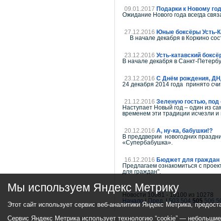
09.01.2017
Подарки к Новому год
Ожидание Нового года всегда связ
27.12.2016
Юные боксёры Усть-
В начале декабря в Коркино сост
23.12.2016
Усть-катавский боксё
В начале декабря в Санкт-Петербу
23.12.2016
С Днём рождения, ДН
24 декабря 2014 года принято счи
21.12.2016
Зеленую гостью, под 
Наступает Новый год – один из с
временем эти традиции исчезли и 
20.12.2016
А, ну-ка, бабушки!?
В преддверии новогодних праздник
«Супербабушка».
16.12.2016
Бюджет для граждан 
Предлагаем ознакомиться с проект
для граждан".
Мы используем Яндекс Метрику
Новости 10081 - 10100 из 10278
Начало
|
Пред.
|
503
504
505
506
5
Этот сайт использует сервис веб-аналитики Яндекс Метрика, предост
Сервис Яндекс Метрика использует технологию “cookie” — небольши