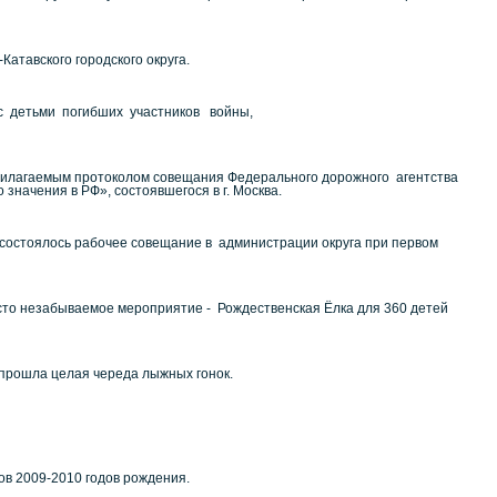
атавского городского округа.
с детьми погибших участников войны,
 прилагаемым протоколом совещания Федерального дорожного агентства
значения в РФ», состоявшегося в г. Москва.
 состоялось рабочее совещание в администрации округа при первом
осто незабываемое мероприятие - Рождественская Ёлка для 360 детей
а прошла целая череда лыжных гонок.
ов 2009-2010 годов рождения.