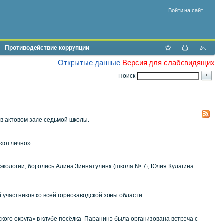
Войти на сайт
Противодействие коррупции
Открытые данные
Версия для слабовидящих
Поиск
в актовом зале седьмой школы.
 «отлично».
 экологии, боролись Алина Зиннатулина (школа № 7), Юлия Кулагина
частников со всей горнозаводской зоны области.
ого округа» в клубе посёлка Паранино была организована встреча с