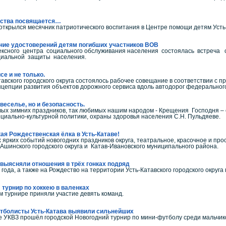
ества посвящается…
ткрылся месячник патриотического воспитания в Центре помощи детям Усть-К
ние удостоверений детям погибших участников ВОВ
сного центра социального обслуживания населения состоялась встреча 
циальной защиты населения.
е и не только.
тавского городского округа состоялось рабочее совещание в соответствии с
онцепции развития объектов дорожного сервиса вдоль автодорог федерального 
веселье, но и безопасность.
вых зимних праздников, так любимых нашим народом - Крещения Господня –
циально-культурной политики, охраны здоровья населения С.Н. Пульдяеве.
ая Рождественская ёлка в Усть-Катаве!
 ярких событий новогодних праздников округа, театральное, красочное и пр
, Ашинского городского округа и Катав-Ивановского муниципального района.
 выясняли отношения в трёх гонках подряд
года, а также на Рождество на территории Усть-Катавского городского округ
 турнир по хоккею в валенках
м турнире приняли участие девять команд.
тболисты Усть-Катава выявили сильнейших
ле УКВЗ прошёл городской Новогодний турнир по мини-футболу среди мальчик