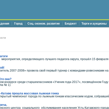
ждения
Город
Соц.-эконом. развитие
Бюджет
Торги и аукционы
ости
агоги
мероприятия, определяющего лучшего педагога округа, прошёл 15 февраля 
ой!
итель 2007-2008» провела свой первый турнир с командами-ровесниками на
Кто она?
ом конкурсе среди старшеклассников «Ученик года-2017», посвящённом Году
ла № 1).
ь-Катаве прошла массовая лыжная гонка
рытый чемпионат города по лыжным гонкам классическим ходом, собравший у
реча.
ного центра социального обслуживания населения Усть-Катавского городск