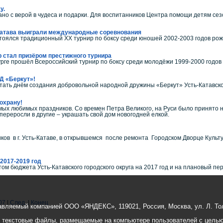
у.
ано с верой в чудеса и подарки. Для воспитанников Центра помощи детям сез
Катава выиграли международные соревнования
оялся традиционный XX турнир по боксу среди юношей 2002-2003 годов рожд
р стал призёром престижного турнира
рге прошёл Всероссийский турнир по боксу среди молодёжи 1999-2000 годов
Д «Беркут»!
тать днём создания добровольной народной дружины «Беркут» Усть-Катавског
охрану!
амых любимых праздников. Со времен Петра Великого, на Руси было принято 
переросли в другие – украшать свой дом новогодней елкой.
ов в г. Усть-Катаве, в открывшемся после ремонта Городском Дворце Культ
2017-2019 год
ом бюджета Усть-Катавского городского округа на 2017 год и на плановый п
07
|
След.
|
Конец
авляемый компанией ООО «ЯНДЕКС», 119021, Россия, Москва, ул. Л. Тол
е текстовые файлы, размещаемые на компьютере пользователей с целью 