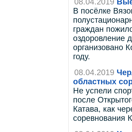
08.04.2019
Вые
В посёлке Вязо
полустационар
граждан пожило
оздоровление д
организовано 
году.
08.04.2019
Чер
областных со
Не успели спор
после Открытог
Катава, как че
соревнования К