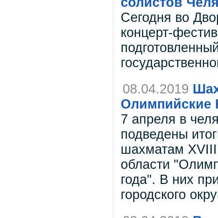
солистов Чел
Сегодня во Дво
концерт-фестив
подготовленны
государственн
08.04.2019
Шах
Олимпийские 
7 апреля в чел
подведены ито
шахматам XVIII
области "Олим
года". В них п
городского окру