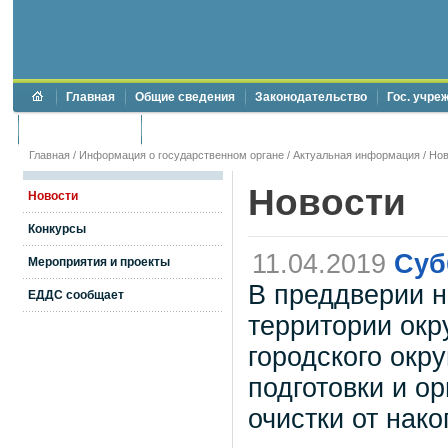
Главная
Общие сведения
Законодательство
Гос. учре
Торги и аукционы
Противодействие коррупции
Главная
/
Информация о государственном органе
/
Актуальная информация
/
Нов
Новости
Новости
Конкурсы
11.04.2019
Суб
Мероприятия и проекты
В преддверии н
ЕДДС сообщает
территории окр
городского окр
подготовки и о
очистки от нак