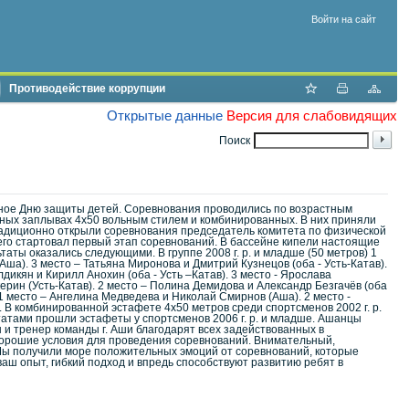
Войти на сайт
Противодействие коррупции
Открытые данные
Версия для слабовидящих
Поиск
нное Дню защиты детей. Соревнования проводились по возрастным
етных заплывах 4х50 вольным стилем и комбинированных. В них приняли
Традиционно открыли соревнования председатель комитета по физической
 чего стартовал первый этап соревнований. В бассейне кипели настоящие
ты оказались следующими. В группе 2008 г. р. и младше (50 метров) 1
(Аша). 3 место – Татьяна Миронова и Дмитрий Кузнецов (оба - Усть-Катав).
лдикян и Кирилл Анохин (оба - Усть –Катав). 3 место - Ярослава
керин (Усть-Катав). 2 место – Полина Демидова и Александр Безгачёв (оба
в) 1 место – Ангелина Медведева и Николай Смирнов (Аша). 2 место -
 В комбинированной эстафете 4х50 метров среди спортсменов 2002 г. р.
ьтатами прошли эстафеты у спортсменов 2006 г. р. и младше. Ашанцы
 и тренер команды г. Аши благодарят всех задействованных в
ь хорошие условия для проведения соревнований. Внимательный,
.Мы получили море положительных эмоций от соревнований, которые
аш опыт, гибкий подход и впредь способствуют развитию ребят в