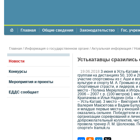
Главная
Общие сведения
Законодательство
Гос. учре
Главная
/
Информация о государственном органе
/
Актуальная информация
/
Нов
Устькатавцы сразились
Новости
Конкурсы
19.06.2018
3 июня в Усть-Катаве
группам на дистанциях 50, 100 и 
участие спортсмены из г. Аши и 
Мероприятия и проекты
культуре и спорту М. А. Громыко 
спортивные страсти, и лидеров, и
место - Полина Меркулова и Игорь 
ЕДДС сообщает
2006 – 2007 г. р. (100 метров) 1 
Крапачева и Илья Надеин (оба – Аш
– Усть-Катав). 3 место – Виктория
Валерия Максютова и Вадим Булуше
и младше первые места у юношей и
оказались сильнее. Победители и 
организации соревнований и лично
доброжелательный коллектив, чис
провела тренер Л. М. Шолохова. П
спорте!» tramuk.ru