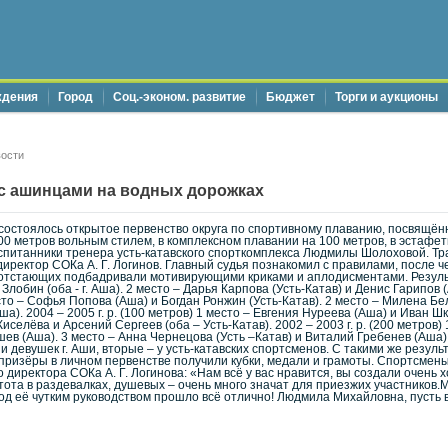
ждения
Город
Соц.-эконом. развитие
Бюджет
Торги и аукционы
ости
 с ашинцами на водных дорожках
 состоялось открытое первенство округа по спортивному плаванию, посвящё
200 метров вольным стилем, в комплексном плавании на 100 метров, в эстаф
воспитанники тренера усть-катавского спорткомплекса Людмилы Шолоховой. 
и директор СОКа А. Г. Логинов. Главный судья познакомил с правилами, после
 отстающих подбадривали мотивирующими криками и аплодисментами. Результа
Злобин (оба - г. Аша). 2 место – Дарья Карпова (Усть-Катав) и Денис Гарипов 
место – Софья Попова (Аша) и Богдан Ронжин (Усть-Катав). 2 место – Милена Бе
а). 2004 – 2005 г. р. (100 метров) 1 место – Евгения Нуреева (Аша) и Иван Ш
 Киселёва и Арсений Сергеев (оба – Усть-Катав). 2002 – 2003 г. р. (200 метро
в (Аша). 3 место – Анна Чернецова (Усть –Катав) и Виталий Гребенев (Аша).
 девушек г. Аши, вторые – у усть-катавских спортсменов. С такими же резул
призёры в личном первенстве получили кубки, медали и грамоты. Спортсмены
 директора СОКа А. Г. Логинова: «Нам всё у вас нравится, вы создали очен
тота в раздевалках, душевых – очень много значат для приезжих участников
од её чутким руководством прошло всё отлично! Людмила Михайловна, пусть в