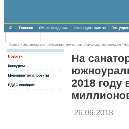
Главная
Общие сведения
Законодательство
Гос. учре
Торги и аукционы
Противодействие коррупции
Главная
/
Информация о государственном органе
/
Актуальная информация
/
Нов
На санато
Новости
Конкурсы
южноураль
Мероприятия и проекты
2018 году
ЕДДС сообщает
миллионо
26.06.2018