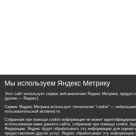
Мы используем Яндекс Метрику
Этот сайт использует сервис веб-аналитики Яндекс Метрика, предос
(далее — Яндекс).
Сервис Яндекс Метрика использует технологию “cookie” — небольши
пользовательской активности.
Собранная при помощи cookie информация не может идентифицироват
использовании вами данного сайта, собранная при помощи cookie, бу
Федерации. Яндекс будет обрабатывать эту информацию для оценки ис
предоставления других услуг. Яндекс обрабатывает эту информацию 