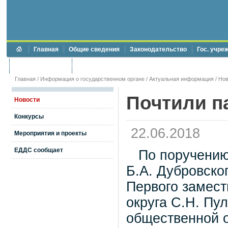
Главная
Общие сведения
Законодательство
Гос. учре
Торги и аукционы
Противодействие коррупции
Главная
/
Информация о государственном органе
/
Актуальная информация
/
Нов
Почтили п
Новости
Конкурсы
22.06.2018
Мероприятия и проекты
ЕДДС сообщает
По поручению 
Б.А. Дубровско
Первого замест
округа С.Н. Пу
общественной о