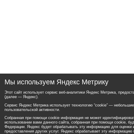
Мы используем Яндекс Метрику
Этот сайт использует сервис веб-аналитики Яндекс Метрика, предос
(далее — Яндекс).
Сервис Яндекс Метрика использует технологию “cookie” — небольши
пользовательской активности.
Собранная при помощи cookie информация не может идентифицироват
использовании вами данного сайта, собранная при помощи cookie, бу
Федерации. Яндекс будет обрабатывать эту информацию для оценки ис
предоставления других услуг. Яндекс обрабатывает эту информацию 