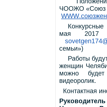
Положение о 
ЧООЖО «Союз ж
WWW
.союзже
Конкурсные 
мая 2017 
sovetgen
174
семьи»)
Работы буд
женщин Челяби
можно будет
видеоролик.
Контактная и
Руководитель