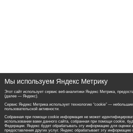
Мы используем Яндекс Метрику
Этот сайт использует сервис веб-аналитики Яндекс Метрика, предос
(далее — Яндекс).
Сервис Яндекс Метрика использует технологию “cookie” — небольши
пользовательской активности.
Собранная при помощи cookie информация не может идентифицироват
использовании вами данного сайта, собранная при помощи cookie, бу
Федерации. Яндекс будет обрабатывать эту информацию для оценки ис
предоставления других услуг. Яндекс обрабатывает эту информацию 