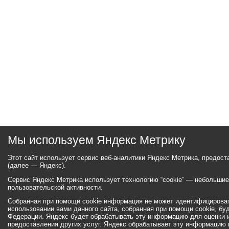
Мы используем Яндекс Метрику
Этот сайт использует сервис веб-аналитики Яндекс Метрика, предос
(далее — Яндекс).
Сервис Яндекс Метрика использует технологию “cookie” — небольши
пользовательской активности.
Собранная при помощи cookie информация не может идентифицироват
использовании вами данного сайта, собранная при помощи cookie, бу
Федерации. Яндекс будет обрабатывать эту информацию для оценки ис
предоставления других услуг. Яндекс обрабатывает эту информацию 