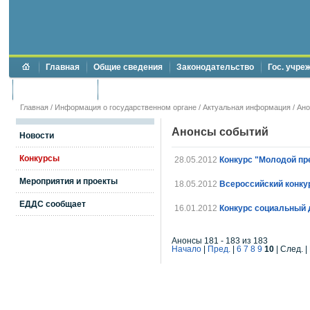
Главная
Общие сведения
Законодательство
Гос. учре
Торги и аукционы
Противодействие коррупции
Главная
/
Информация о государственном органе
/
Актуальная информация
/
Ан
Анонсы событий
Новости
Конкурсы
28.05.2012
Конкурс "Молодой пр
Мероприятия и проекты
18.05.2012
Всероссийский конку
ЕДДС сообщает
16.01.2012
Конкурс социальный
Анонсы 181 - 183 из 183
Начало
|
Пред.
|
6
7
8
9
10
| След. |