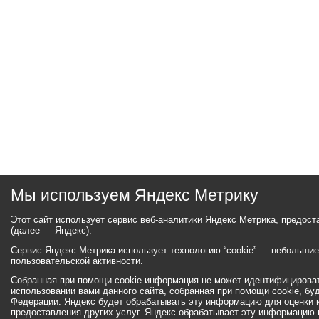
Мы используем Яндекс Метрику
Этот сайт использует сервис веб-аналитики Яндекс Метрика, предос
(далее — Яндекс).
Сервис Яндекс Метрика использует технологию “cookie” — небольши
пользовательской активности.
Собранная при помощи cookie информация не может идентифицироват
использовании вами данного сайта, собранная при помощи cookie, бу
Федерации. Яндекс будет обрабатывать эту информацию для оценки ис
предоставления других услуг. Яндекс обрабатывает эту информацию 