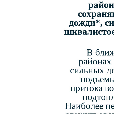
район
сохраня
дожди*, с
шквалистое
В ближ
районах
сильных д
подъемы
притока в
подтоп
Наиболее н