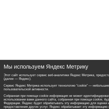
Мы используем Яндекс Метрику
Этот сайт использует сервис веб-аналитики Яндекс Метрика, предос
(далее — Яндекс).
Сервис Яндекс Метрика использует технологию “cookie” — небольши
пользовательской активности.
Собранная при помощи cookie информация не может идентифицироват
использовании вами данного сайта, собранная при помощи cookie, бу
Федерации. Яндекс будет обрабатывать эту информацию для оценки ис
предоставления других услуг. Яндекс обрабатывает эту информацию 