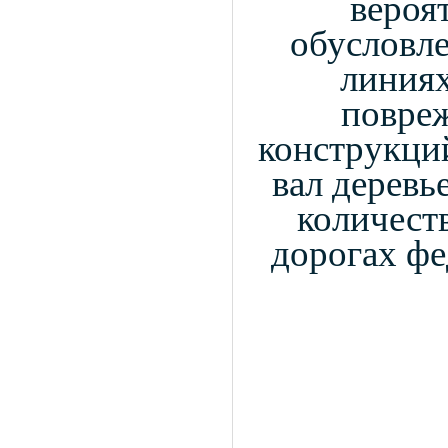
вероя
обусловле
линиях
повре
конструкций
вал деревь
количест
дорогах фе