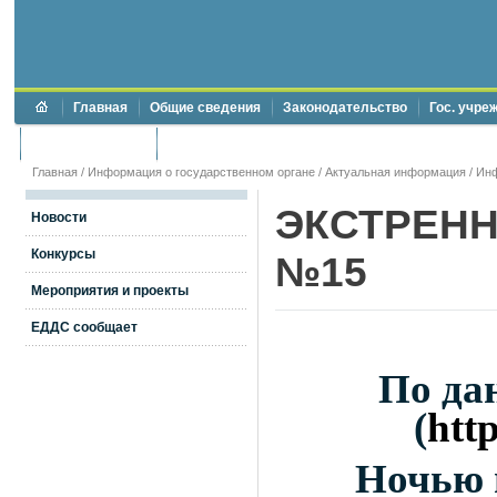
Главная
Общие сведения
Законодательство
Гос. учре
Торги и аукционы
Противодействие коррупции
Главная
/
Информация о государственном органе
/
Актуальная информация
/
Ин
ЭКСТРЕН
Новости
Конкурсы
№15
Мероприятия и проекты
ЕДДС сообщает
По да
(
htt
Ночью 