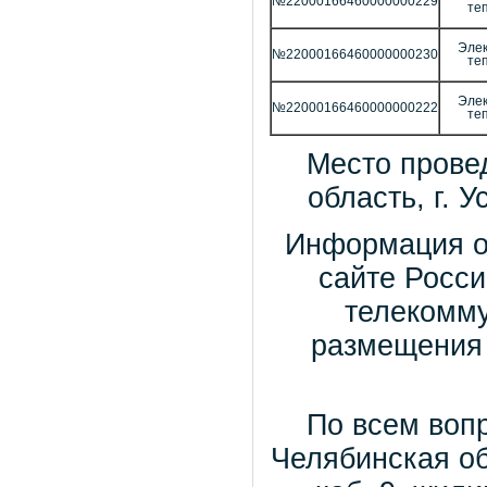
№22000166460000000229
те
Элек
№22000166460000000230
те
Элек
№22000166460000000222
те
Место прове
область, г. У
Информация о
сайте Росс
телекомму
размещения 
По всем воп
Челябинская обл