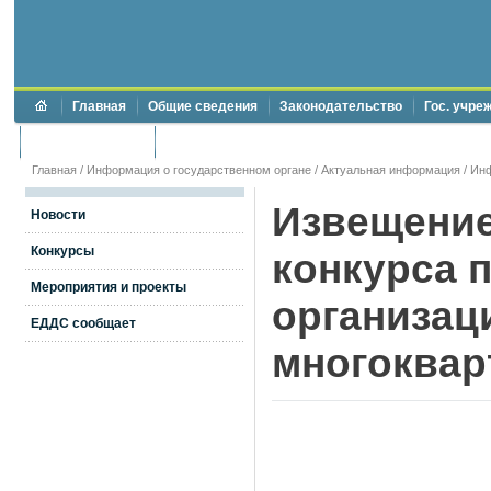
Главная
Общие сведения
Законодательство
Гос. учре
Торги и аукционы
Противодействие коррупции
Главная
/
Информация о государственном органе
/
Актуальная информация
/
Ин
Извещение
Новости
Конкурсы
конкурса 
Мероприятия и проекты
организац
ЕДДС сообщает
многоква
И