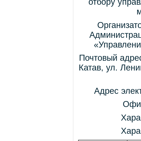
отбору упра
Организат
Администраци
«Управлени
Почтовый адрес
Катав, ул. Лени
Адрес элек
Офи
Хара
Хара