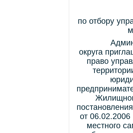
о провед
по отбору упр
м
Администра
округа пригла
право упра
территории
юриди
предпринимате
Жилищног
постановления
от 06.02.200
местного са