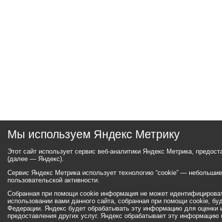
Мы используем Яндекс Метрику
Этот сайт использует сервис веб-аналитики Яндекс Метрика, предос
(далее — Яндекс).
Сервис Яндекс Метрика использует технологию “cookie” — небольши
пользовательской активности.
Собранная при помощи cookie информация не может идентифицироват
использовании вами данного сайта, собранная при помощи cookie, бу
Федерации. Яндекс будет обрабатывать эту информацию для оценки ис
предоставления других услуг. Яндекс обрабатывает эту информацию 