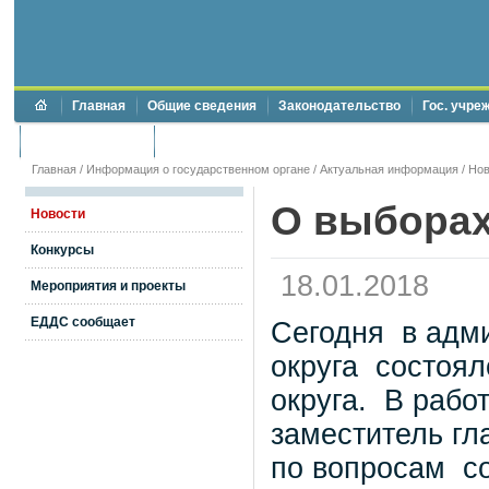
Главная
Общие сведения
Законодательство
Гос. учре
Торги и аукционы
Противодействие коррупции
Главная
/
Информация о государственном органе
/
Актуальная информация
/
Нов
О выборах
Новости
Конкурсы
18.01.2018
Мероприятия и проекты
ЕДДС сообщает
Сегодня в адми
округа состоял
округа. В рабо
заместитель гла
по вопросам со