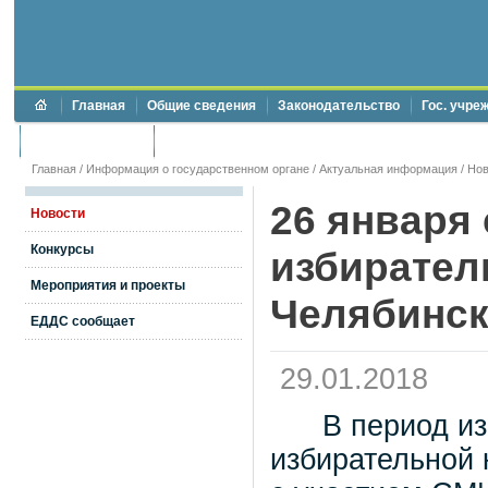
Главная
Общие сведения
Законодательство
Гос. учре
Торги и аукционы
Противодействие коррупции
Главная
/
Информация о государственном органе
/
Актуальная информация
/
Нов
26 января
Новости
Конкурсы
избирател
Мероприятия и проекты
Челябинск
ЕДДС сообщает
29.01.2018
В период изби
избирательной 