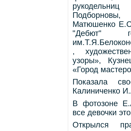
рукодельниц
Подборновы,
Матюшенко Е.С.
"Дебют" г
им.Т.Я.Белоко
, художестве
узоры», Кузн
«Город мастеро
Показала св
Калиниченко И.
В фотозоне Е.
все девочки это
Открылся пр