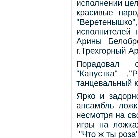
исполнении цел
красивые нар
"Веретенышк
исполнителей 
Арины Белобр
г.Трехгорный А
Порадовал с
"Капустка" ,
танцевальный к
Ярко и задорн
ансамбль лож
несмотря на св
игры на ложка
"Что ж ты роза"