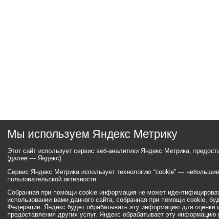
Мы используем Яндекс Метрику
Этот сайт использует сервис веб-аналитики Яндекс Метрика, предос
(далее — Яндекс).
Сервис Яндекс Метрика использует технологию “cookie” — небольши
пользовательской активности.
Собранная при помощи cookie информация не может идентифицироват
использовании вами данного сайта, собранная при помощи cookie, бу
Федерации. Яндекс будет обрабатывать эту информацию для оценки ис
предоставления других услуг. Яндекс обрабатывает эту информацию 