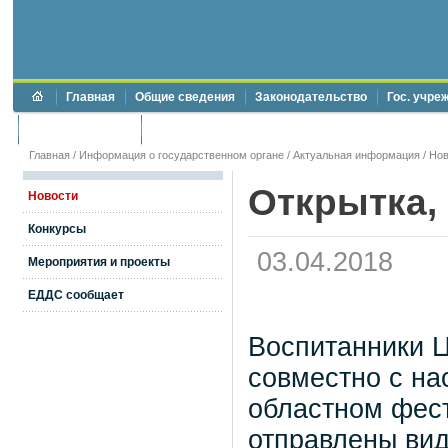
Главная
Общие сведения
Законодательство
Гос. учре
Торги и аукционы
Противодействие коррупции
Главная
/
Информация о государственном органе
/
Актуальная информация
/
Нов
Открытка,
Новости
Конкурсы
03.04.2018
Мероприятия и проекты
ЕДДС сообщает
Воспитанники Ц
совместно с на
областном фест
отправлены вид