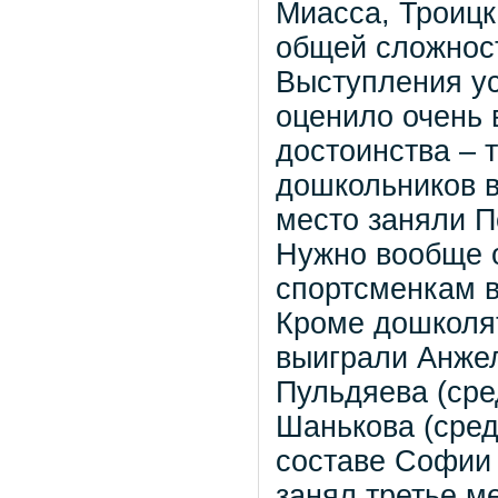
Миасса, Троицк
общей сложност
Выступления ус
оценило очень 
достоинства – 
дошкольников в
место заняли П
Нужно вообще о
спортсменкам в
Кроме дошколят
выиграли Анжел
Пульдяева (сре
Шанькова (сред
составе Софии
занял третье м