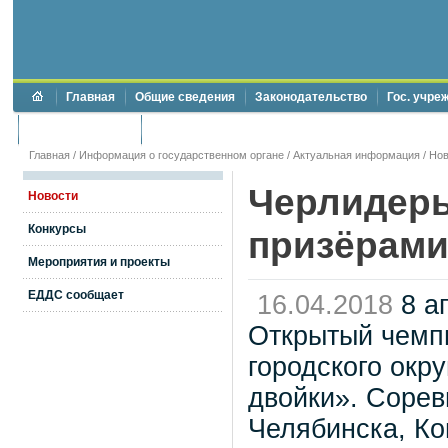
Главная
Общие сведения
Законодательство
Гос. учре
Торги и аукционы
Противодействие коррупции
Главная
/
Информация о государственном органе
/
Актуальная информация
/
Нов
Черлидеры
Новости
Конкурсы
призёрами
Мероприятия и проекты
ЕДДС сообщает
16.04.2018
8 а
Открытый чемпи
городского окру
двойки». Сорев
Челябинска, Ко