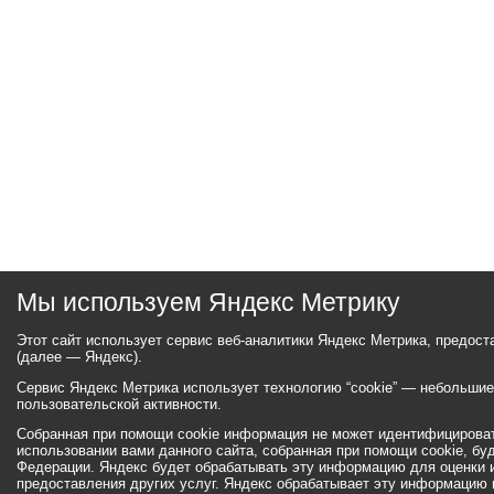
Мы используем Яндекс Метрику
Этот сайт использует сервис веб-аналитики Яндекс Метрика, предос
(далее — Яндекс).
Сервис Яндекс Метрика использует технологию “cookie” — небольши
пользовательской активности.
Собранная при помощи cookie информация не может идентифицироват
использовании вами данного сайта, собранная при помощи cookie, бу
Федерации. Яндекс будет обрабатывать эту информацию для оценки ис
предоставления других услуг. Яндекс обрабатывает эту информацию 