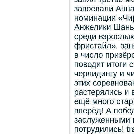
завоевали Анна
номинации «Чир
Анжелики Шань
среди взрослых
фристайл», зан
в число призёр
поводит итоги 
черлидингу и ч
этих соревнова
растерялись и 
ещё много стар
вперёд! А побе
заслуженными 
потрудились! tr