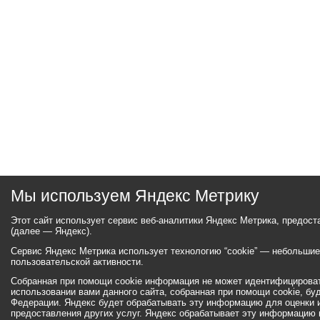
Мы используем Яндекс Метрику
Этот сайт использует сервис веб-аналитики Яндекс Метрика, предос
(далее — Яндекс).
Сервис Яндекс Метрика использует технологию “cookie” — небольши
пользовательской активности.
Собранная при помощи cookie информация не может идентифицироват
использовании вами данного сайта, собранная при помощи cookie, бу
Федерации. Яндекс будет обрабатывать эту информацию для оценки ис
предоставления других услуг. Яндекс обрабатывает эту информацию 