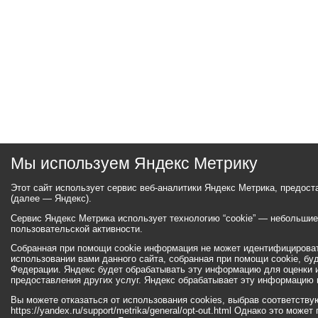
Мы используем Яндекс Метрику
Этот сайт использует сервис веб-аналитики Яндекс Метрика, предос
(далее — Яндекс).
Сервис Яндекс Метрика использует технологию “cookie” — небольши
пользовательской активности.
Собранная при помощи cookie информация не может идентифицироват
использовании вами данного сайта, собранная при помощи cookie, бу
Федерации. Яндекс будет обрабатывать эту информацию для оценки ис
предоставления других услуг. Яндекс обрабатывает эту информацию 
Вы можете отказаться от использования cookies, выбрав соответств
https://yandex.ru/support/metrika/general/opt-out.html Однако это мо