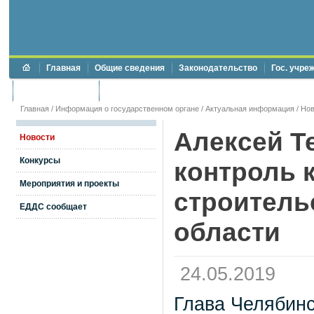
Главная
Общие сведения
Законодательство
Гос. учре
Торги и аукционы
Противодействие коррупции
Главная
/
Информация о государственном органе
/
Актуальная информация
/
Нов
Алексей Т
Новости
Конкурсы
контроль 
Мероприятия и проекты
строитель
ЕДДС сообщает
области
24.05.2019
Глава Челябинс