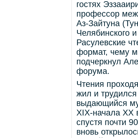
гостях Эззааир
профессор меж
Аз-Зайтуна (Ту
Челябинского и
Расулевские ч
формат, чему м
подчеркнул Але
форума.
Чтения проходя
жил и трудился
выдающийся му
XIX-начала XX 
спустя почти 90
вновь открыло