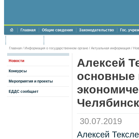
Главная
Общие сведения
Законодательство
Гос. учре
Торги и аукционы
Противодействие коррупции
Главная
/
Информация о государственном органе
/
Актуальная информация
/
Нов
Алексей Т
Новости
Конкурсы
основные 
Мероприятия и проекты
экономиче
ЕДДС сообщает
Челябинск
30.07.2019
Алексей Тексле