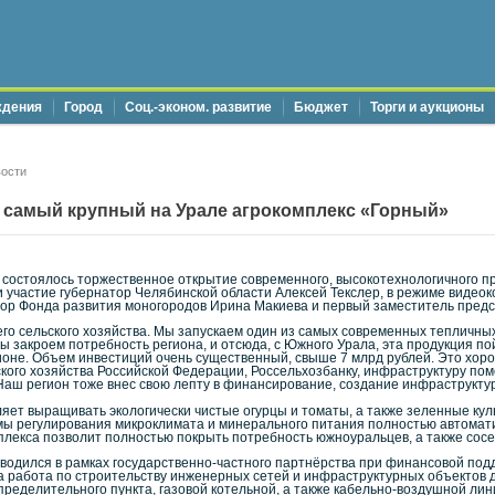
ждения
Город
Соц.-эконом. развитие
Бюджет
Торги и аукционы
ости
 самый крупный на Урале агрокомплекс «Горный»
ге состоялось торжественное открытие современного, высокотехнологичного 
 участие губернатор Челябинской области Алексей Текслер, в режиме видео
ор Фонда развития моногородов Ирина Макиева и первый заместитель пред
о сельского хозяйства. Мы запускаем один из самых современных тепличных
 Мы закроем потребность региона, и отсюда, с Южного Урала, эта продукция 
гионе. Объем инвестиций очень существенный, свыше 7 млрд рублей. Это хо
кого хозяйства Российской Федерации, Россельхозбанку, инфраструктуру пом
аш регион тоже внес свою лепту в финансирование, создание инфраструктур
яет выращивать экологически чистые огурцы и томаты, а также зеленные ку
мы регулирования микроклимата и минерального питания полностью автомати
мплекса позволит полностью покрыть потребность южноуральцев, а также сосед
водился в рамках государственно-частного партнёрства при финансовой под
работа по строительству инженерных сетей и инфраструктурных объектов дл
ределительного пункта, газовой котельной, а также кабельно-воздушной лин