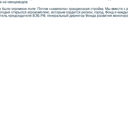
а на овощеводов.
е было огромное поле. Потом «закипела» грандиозная стройка. Мы вместе с 
годня открылся агрокомплекс, которым гордится регион, город, Фонд и кажды
итель председателя ВЭБ.РФ, генеральный директор Фонда развития моногор