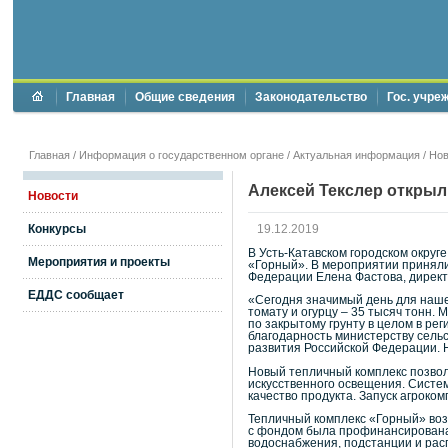
Главная
Общие сведения
Законодательство
Гос. учре
Главная
/
Информация о государственном органе
/
Актуальная информация
/
Нов
Алексей Текслер открыл
Новости
Конкурсы
19.12.2019
В Усть-Катавском городском окру
Мероприятия и проекты
«Горный». В мероприятии приняли
Федерации Елена Фастова, директ
ЕДДС сообщает
«Сегодня значимый день для нашег
томату и огурцу – 35 тысяч тонн.
по закрытому грунту в целом в ре
благодарность министерству сельс
развития Российской Федерации. Н
Новый тепличный комплекс позвол
искусственного освещения. Систе
качество продукта. Запуск агроко
Тепличный комплекс «Горный» воз
с фондом была профинансирована 
водоснабжения, подстанции и расп