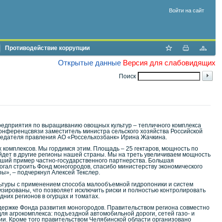
Войти на сайт
Противодействие коррупции
Открытые данные
Версия для слабовидящих
Поиск
предприятия по выращиванию овощных культур – тепличного комплекса
конференцсвязи заместитель министра сельского хозяйства Российской
седателя правления АО «Россельхозбанк» Ирина Жачкина.
 комплексов. Мы гордимся этим. Площадь – 25 гектаров, мощность по
пойдет в другие регионы нашей страны. Мы на треть увеличиваем мощность
роший пример частно-государственного партнерства. Большая
огал строить Фонд моногородов, спасибо министерству экономического
ы», – подчеркнул Алексей Текслер.
льтуры с применением способа малообъемной гидропоники и систем
зированы, что позволяет исключить риски и полностью контролировать
них регионов в огурцах и томатах.
держке Фонда развития моногородов. Правительством региона совместно
я агрокомплекса: подъездной автомобильной дороги, сетей газо- и
ии. Кроме того правительством Челябинской области организовано